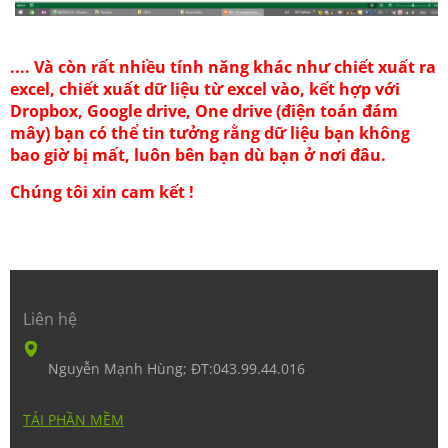
.... Và còn rất nhiều tính năng khác như chiết xuất ra
excel, chiết xuất dữ liệu từ excel vào, kết hợp với
Dropbox, Google drive, One drive (điện toán đám
mây) bạn có thể tin tưởng rằng dữ liệu bạn không
bao giờ bị mất, luôn bên bạn dù bạn ở nơi đâu.
Chúng tôi xin cam kết !
Liên hệ
Nguyễn Mạnh Hùng; ĐT:043.99.44.016
TẢI PHẦN MỀM